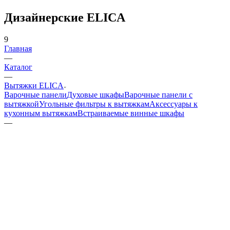
Дизайнерские ELICA
9
Главная
—
Каталог
—
Вытяжки ELICA
Варочные панели
Духовые шкафы
Варочные панели с
вытяжкой
Угольные фильтры к вытяжкам
Аксессуары к
кухонным вытяжкам
Встраиваемые винные шкафы
—