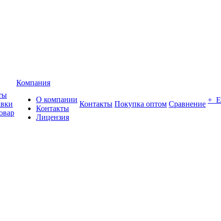
Компания
ты
О компании
+ 
авки
Контакты
Покупка оптом
Сравнение
Контакты
овар
Лицензия