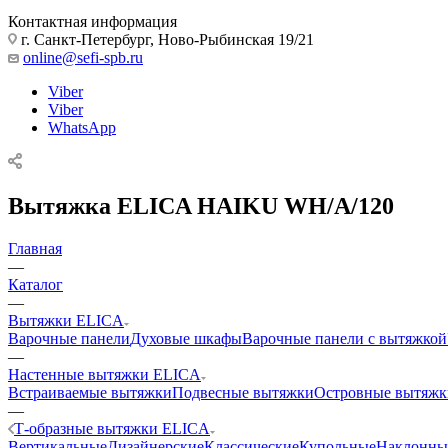
Контактная информация
г. Санкт-Петербург, Ново-Рыбинская 19/21
online@sefi-spb.ru
Viber
Viber
WhatsApp
Вытяжка ELICA HAIKU WH/A/120
Главная
—
Каталог
—
Вытяжки ELICA
Варочные панели
Духовые шкафы
Варочные панели с вытяжкой
—
Настенные вытяжки ELICA
Встраиваемые вытяжки
Подвесные вытяжки
Островные вытяжк
—
Т-образные вытяжки ELICA
Вертикальные
Дизайнерские
Классические
Купольные
Наклонны