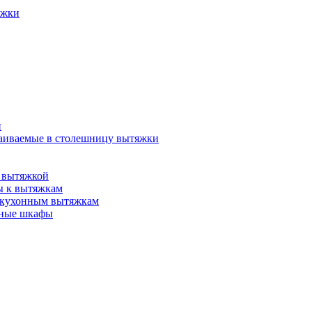
яжки
и
аиваемые в столешницу вытяжки
 вытяжкой
ы к вытяжкам
 кухонным вытяжкам
нные шкафы