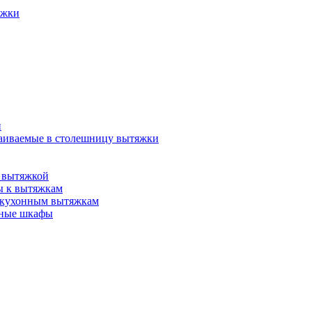
яжки
и
аиваемые в столешницу вытяжки
 вытяжкой
ы к вытяжкам
 кухонным вытяжкам
нные шкафы