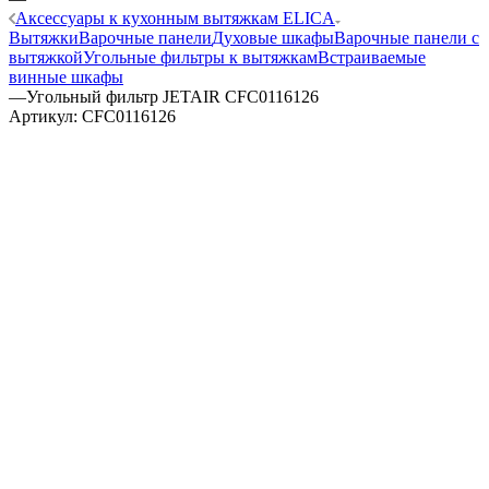
Аксессуары к кухонным вытяжкам ELICA
Вытяжки
Варочные панели
Духовые шкафы
Варочные панели с
вытяжкой
Угольные фильтры к вытяжкам
Встраиваемые
винные шкафы
—
Угольный фильтр JETAIR CFC0116126
Артикул:
CFC0116126