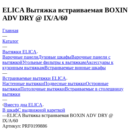
ELICA Вытяжка встраиваемая BOXIN
ADV DRY @ IX/A/60
Главная
—
Каталог
—
Вытяжки ELICA
Варочные панели
Духовые шкафы
Варочные панели с
вытяжкой
Угольные фильтры к вытяжкам
Аксессуары к
кухонным вытяжкам
Встраиваемые винные шкафы
—
Встраиваемые вытяжки ELICA
Настенные вытяжки
Подвесные вытяжки
Островные
вытяжки
Потолочные вытяжки
Встраиваемые в столешницу
вытяжки
—
Вместо дна ELICA
В шкаф
С выдвижной кареткой
—
ELICA Вытяжка встраиваемая BOXIN ADV DRY @
IX/A/60
Артикул:
PRF0199886