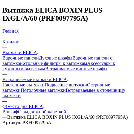
Вытяжка ELICA BOXIN PLUS
IXGL/A/60 (PRF0097795A)
Главная
—
Каталог
—
Вытяжки ELICA
Варочные панели
Духовые шкафы
Варочные панели с
вытяжкой
Угольные фильтры к вытяжкам
Аксессуары к
кухонным вытяжкам
Встраиваемые винные шкафы
—
Встраиваемые вытяжки ELICA
Настенные вытяжки
Подвесные вытяжки
Островные
вытяжки
Потолочные вытяжки
Встраиваемые в столешницу
вытяжки
—
Вместо дна ELICA
В шкаф
С выдвижной кареткой
—
Вытяжка ELICA BOXIN PLUS IXGL/A/60 (PRF0097795A)
Артикул:
PRF0097795A