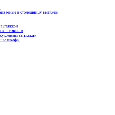
и
аиваемые в столешницу вытяжки
 вытяжкой
ы к вытяжкам
 кухонным вытяжкам
нные шкафы