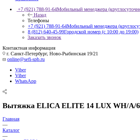
+7 (921) 788-91-64
Мобильный менеджера (круглосуточн
Назад
Телефоны
+7 (921) 788-91-64
Мобильный менеджера (круглосу
8 (812) 640-45-99
Городской номер (с 10:00 до 19:00)
Заказать звонок
Контактная информация
г. Санкт-Петербург, Ново-Рыбинская 19/21
online@sefi-spb.ru
Viber
Viber
WhatsApp
Вытяжка ELICA ELITE 14 LUX WH/A/
Главная
—
Каталог
—